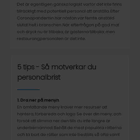
Det är egentligen ganska logiskt varför det inte finns
tillräckligt med potentiell personal att anställa. Efter
Coronapandemin har nästan var femte anställd
slutat helt i branschen. När efterfrågan på god mat
och dryck nu är tillbaka, är gästerna tillbaka, men
restaurangpersonalen är det inte.
5 tips - Så motverkar du
personalbrist
1. Dra ner på menyn
En omfattande meny kräver mer resurser att
hantera, förbereda och laga. Se över din meny, och
försök att slimma ner den tills du inte längre är
underbemannad. Behåll de mest populära rätterna
och ta bort de rätter som inte beställs så ofta samt