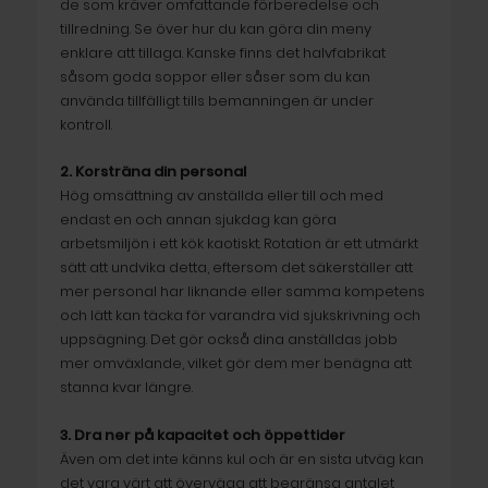
de som kräver omfattande förberedelse och
tillredning. Se över hur du kan göra din meny
enklare att tillaga. Kanske finns det halvfabrikat
såsom goda soppor eller såser som du kan
använda tillfälligt tills bemanningen är under
kontroll.
2. Korsträna din personal
Hög omsättning av anställda eller till och med
endast en och annan sjukdag kan göra
arbetsmiljön i ett kök kaotiskt. Rotation är ett utmärkt
sätt att undvika detta, eftersom det säkerställer att
mer personal har liknande eller samma kompetens
och lätt kan täcka för varandra vid sjukskrivning och
uppsägning. Det gör också dina anställdas jobb
mer omväxlande, vilket gör dem mer benägna att
stanna kvar längre.
3. Dra ner på kapacitet och öppettider
Även om det inte känns kul och är en sista utväg kan
det vara värt att överväga att begränsa antalet