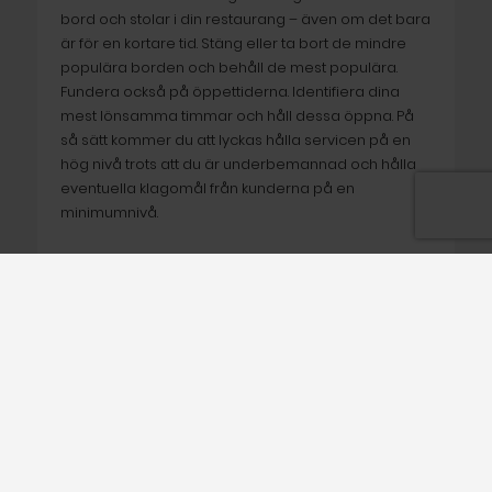
bord och stolar i din restaurang – även om det bara
är för en kortare tid. Stäng eller ta bort de mindre
populära borden och behåll de mest populära.
Fundera också på öppettiderna. Identifiera dina
mest lönsamma timmar och håll dessa öppna. På
så sätt kommer du att lyckas hålla servicen på en
hög nivå trots att du är underbemannad och hålla
eventuella klagomål från kunderna på en
minimumnivå.
4. Teknik, automatisering
och digitalisering
Att använda rätt teknik kan underlätta för