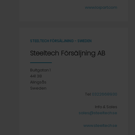
www.loipart.com
STEELTECH FÖRSÄLJNING - SWEDEN
Steeltech Försäljning AB
Bultgatan 1
441 38
Alingsås
Sweden
Tel:
0322668930
Info & Sales
sales@steeltech.se
www.steeltech.se