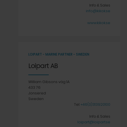
Info & Sales
info@kikok.se
www.kikok.se
LOIPART - MARINE PARTNER - SWEDEN
Loipart AB
William Gibsons väg 1A
433 76
Jonsered
Sweden
Tel:
+46(0)313920100
Info & Sales
loipart@loipart.se