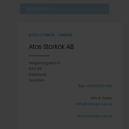
ALLA STÄDER
➔
ATOS STORKÖK - SWEDEN
Atos Storkök AB
Helgestagatan 5
633 46
Eskilstuna
Sweden
Tel:
+46016355388
Info & Sales
info@atosgroup.se
www.atosgroup.se