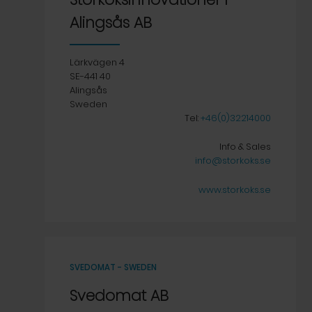
Alingsås AB
Lärkvägen 4
SE-441 40
Alingsås
Sweden
Tel:
+46(0)32214000
Info & Sales
info@storkoks.se
www.storkoks.se
SVEDOMAT - SWEDEN
Svedomat AB