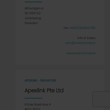
Alfavägen 4
SE-556 52
Jönköping
Sweden
Tel:
+46(0)36362785
Info & Sales
info@svedomat.se
www.svedomat.se
APEXLINK - SINGAPORE
Apexlink Pte Ltd
8 Kaki Bukit Ave 4
#02-31/32