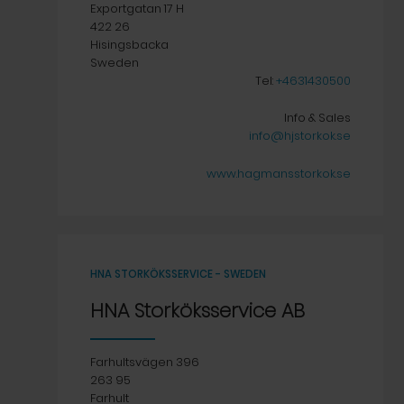
Exportgatan 17 H
422 26
Hisingsbacka
Sweden
Tel:
+4631430500
Info & Sales
info@hjstorkok.se
www.hagmansstorkok.se
HNA STORKÖKSSERVICE - SWEDEN
HNA Storköksservice AB
Farhultsvägen 396
263 95
Farhult