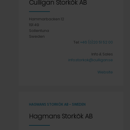
Culligan Storkök AB
Hammarbacken 12
191 49
Sollentuna
Sweden
Tel:
+46 (0)20 51 52 00
Info & Sales
info.storkok@culligan.se
Website
HAGMANS STORKÖK AB - SWEDEN
Hagmans Storkök AB