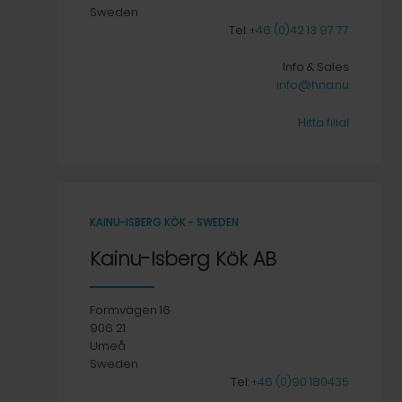
Sweden
Tel:
+46 (0)42 13 97 77
Info & Sales
info@hna.nu
Hitta filial
KAINU-ISBERG KÖK - SWEDEN
Kainu-Isberg Kök AB
Formvägen 16
906 21
Umeå
Sweden
Tel:
+46 (0)90 180435