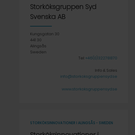
Storköksgruppen Syd
Svenska AB
Kungsgatan 30
441 30
Alingsås
Sweden
Tel:
+46(0)32278870
Info & Sales
info@storkoksgruppensyd.se
www.storkoksgruppensyd.se
STORKÖKSINNOVATIONER I ALINGSÅS - SWEDEN
Storköksinnovationer i