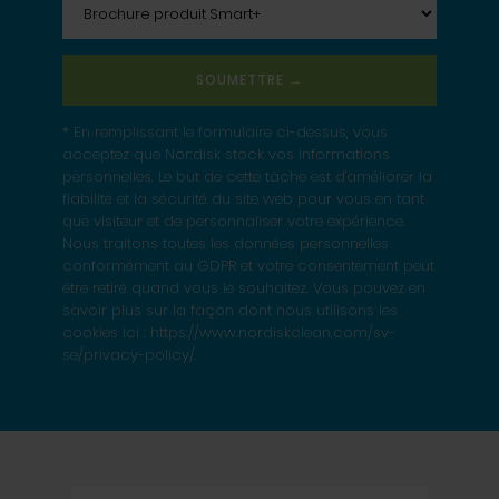
* En remplissant le formulaire ci-dessus, vous
acceptez que Nor:disk stock vos informations
personnelles. Le but de cette tâche est d'améliorer la
fiabilité et la sécurité du site web pour vous en tant
que visiteur et de personnaliser votre expérience.
Nous traitons toutes les données personnelles
conformément au GDPR et votre consentement peut
être retiré quand vous le souhaitez. Vous pouvez en
savoir plus sur la façon dont nous utilisons les
cookies ici : https://www.nordiskclean.com/sv-
se/privacy-policy/.