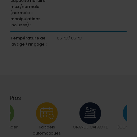
capacité horaire
max./normale
(normale =
manipulations
incluses) :
Température de
65 °C / 85 °C
lavage / rinçage :
Pros
xchanger
Rappels
GRANDE CAPACITÉ
ÉCONOMIE
automatiques