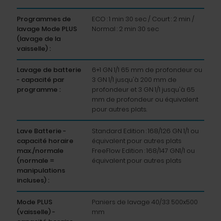
Programmes de
ECO : 1 min 30 sec / Court : 2 min /
lavage Mode PLUS
Normal : 2 min 30 sec
(lavage de la
vaisselle) :
Lavage de batterie
6+1 GN 1/1 65 mm de profondeur ou
- capacité par
3 GN 1/1 jusqu'à 200 mm de
programme :
profondeur et 3 GN 1/1 jusqu'à 65
mm de profondeur ou équivalent
pour autres plats.
Lave Batterie -
Standard Edition : 168/126 GN 1/1 ou
capacité horaire
équivalent pour autres plats
max./normale
FreeFlow Edition : 168/147 GN1/1 ou
(normale =
équivalent pour autres plats
manipulations
incluses) :
Mode PLUS
Paniers de lavage 40/33 500x500
(vaisselle) -
mm