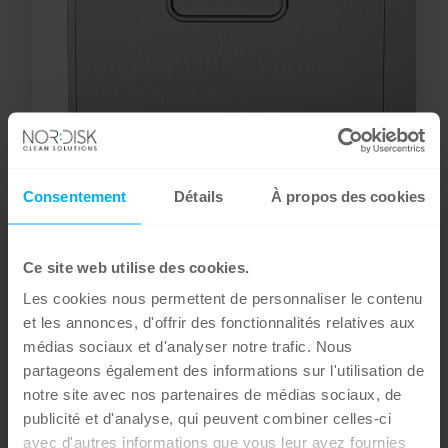
Consentement
Détails
À propos des cookies
Ce site web utilise des cookies.
Les cookies nous permettent de personnaliser le contenu
et les annonces, d'offrir des fonctionnalités relatives aux
Standard Edition
médias sociaux et d'analyser notre trafic. Nous
Version autonome gain de place fonctionnant avec un
partageons également des informations sur l'utilisation de
seul panier de lavage de batterie, et une porte
notre site avec nos partenaires de médias sociaux, de
inférieure qui se replie pour former une table de
publicité et d'analyse, qui peuvent combiner celles-ci
chargement intégrée. De faible hauteur, ce Lave
avec d'autres informations que vous leur avez fournies
Batterie se glisse dans les espaces réduits et confinés.