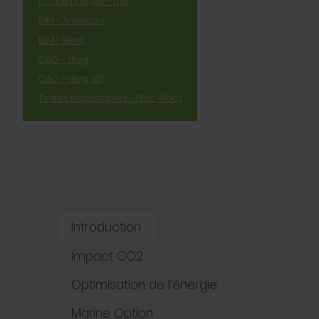
EcoExchanger - pdf
BIM - Archicad
BIM - Revit
CAO - dwg
CAO - dwg 3D
Textes importables - Doc Word
Introduction
Impact CO2
Optimisation de l'énergie
Marine Option