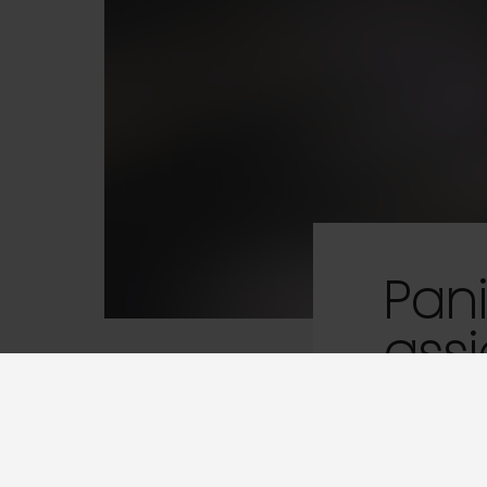
Pan
assi
Réf. 198