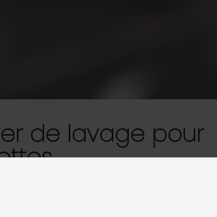
ier de lavage pour
ettes
82