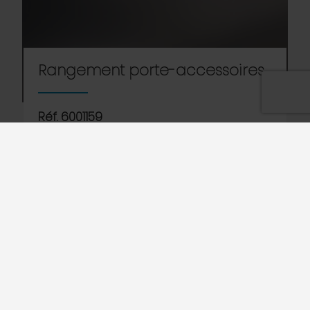
Rangement porte-accessoires
Réf. 6001159
Pour ranger les inserts et les accessoires non
utilisés. Suspendu sur le côté du Lave Batterie.
S’utilise avec Granule Smart et Granule Flexi.