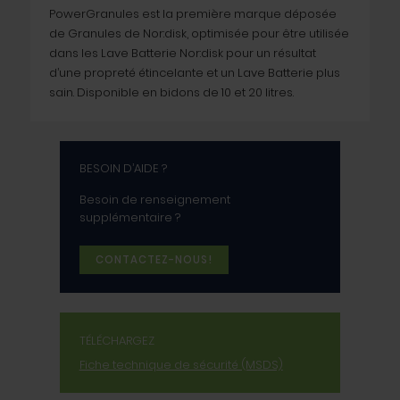
PowerGranules est la première marque déposée
de Granules de Nor:disk, optimisée pour être utilisée
dans les Lave Batterie Nor:disk pour un résultat
d’une propreté étincelante et un Lave Batterie plus
sain. Disponible en bidons de 10 et 20 litres.
BESOIN D’AIDE ?
Besoin de renseignement
supplémentaire ?
CONTACTEZ-NOUS!
TÉLÉCHARGEZ
Fiche technique de sécurité (MSDS)