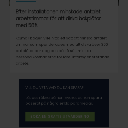
Efter installationen minskade antalet
arbetstimmar för att diska bakplåtar
med 58%.
Kajmak bageri ville hitta ett sätt att minska antalet
timmar som spenderades med att diska över 300
bakplåtar per dag och på så sätt minska
personalkostnaderna för icke-intäktsgenererande
arbete.
VILL DU VETA VAD DU KAN SPARA?
Låt oss räkna på hur mycket du kan spara
baserat på några enkla parametrar.
BOKA EN GRATIS UTVÄRDERING