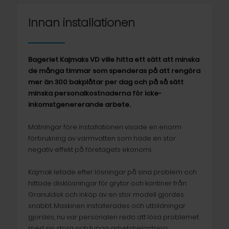
Innan installationen
Bageriet Kajmaks VD ville hitta ett sätt att minska
de många timmar som spenderas på att rengöra
mer än 300 bakplåtar per dag och på så sätt
minska personalkostnaderna för icke-
inkomstgenererande arbete.
Mätningar före installationen visade en enorm
förbrukning av varmvatten som hade en stor
negativ effekt på företagets ekonomi.
Kajmak letade efter lösningar på sina problem och
hittade disklösningar för grytor och kantiner från
Granuldisk och inköp av en stor modell gjordes
snabbt. Maskinen installerades och utbildningar
gjordes, nu var personalen redo att lösa problemet
med sin stora och tunga arbetsbelastning.