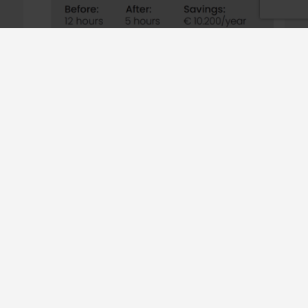
Efter att lösningen från Granuldisk installerats
minskade Kajmaks driftskostnader. De
sparade
cirka 47% på förbrukning av diskmedel och 32%
på energi om man jämförde med datan som