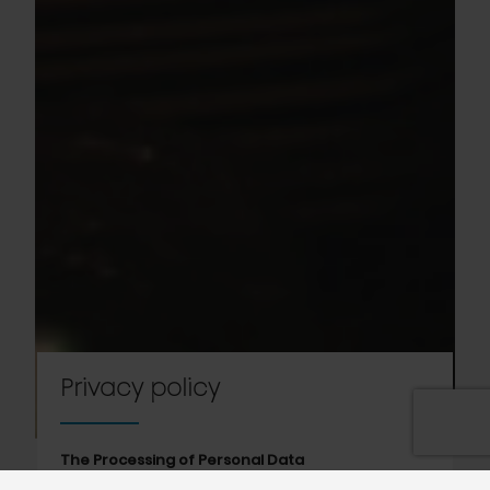
Privacy policy
The Processing of Personal Data
Our objective and intentions are that you will be