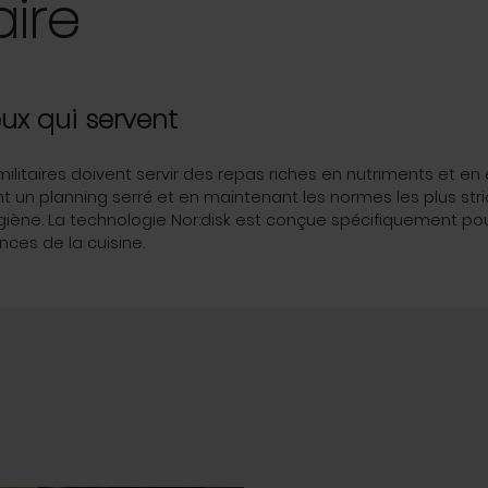
aire
eux qui servent
militaires doivent servir des repas riches en nutriments et en
t un planning serré et en maintenant les normes les plus str
giène. La technologie Nor:disk est conçue spécifiquement pou
nces de la cuisine.