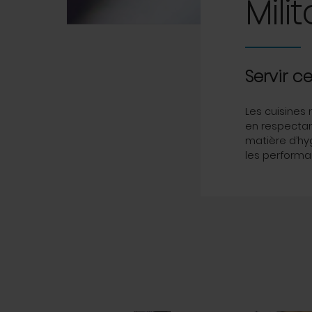
Milit
Servir c
Les cuisines 
en respectan
matière d’hy
les performa