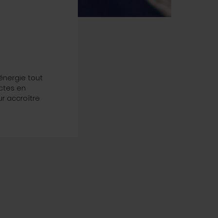
 énergie tout
ictes en
r accroître