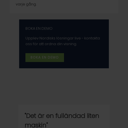
varje gång.
BOKA EN DEMO
Upplev Nor:disks lösningar live - kontakta
oss för att ordna din visning.
BOKA EN DEMO
"Det är en fulländad liten
maskin"