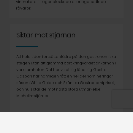
vinmakare till egenplockade eller egenodlade
råvaror.
Siktar mot stjärnan
Att hela tiden fortsätta klättra på den gastronomiska
stegen utan att glömma bort kringvärdet är kärnan i
verksamheten. Det har visat sig löna sig. Gastro
Gaspari har nämligen fått en hel del nomineringar
såsom White Guide och Skånska Gastronomipriset,
och nu siktar de mot nästa stora utmärkelse:
Michelin-stjärnan.