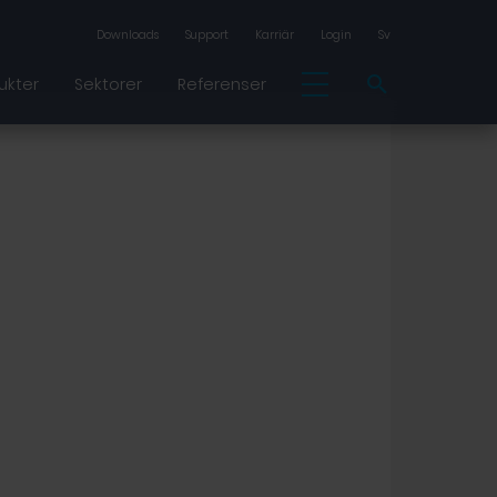
Downloads
Support
Karriär
Login
Sv
ukter
Sektorer
Referenser