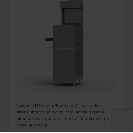
Passar till D2 Master/Base och X2 Master. Kan
eftermonteras på redan installerade maskiner
eftersom den monteras med ett fåtal skruvar på
maskinens rygg.