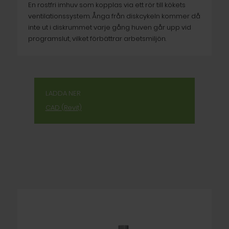
En rostfri imhuv som kopplas via ett rör till kökets
ventilationssystem. Ånga från diskcykeln kommer då
inte ut i diskrummet varje gång huven går upp vid
programslut, vilket förbättrar arbetsmiljön.
LADDA NER
CAD (Revit)