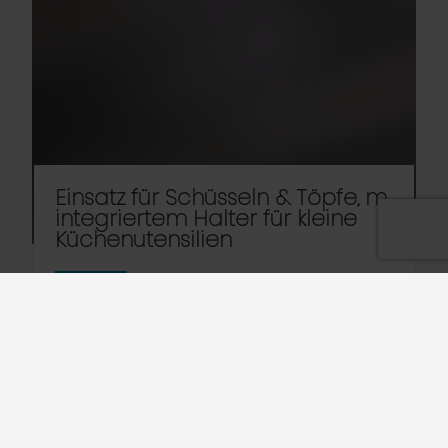
Einsatz für Schüsseln & Töpfe, m.
integriertem Halter für kleine
Küchenutensilien
Art.-Nr. 13756
Halter für kleinere Pfannen, Schüsseln und Siebe mit
integrierten Halter für Schöpfkellen, Quirle, usw. Zum
Einsetzen in die Standard-Topfspülkörbe.