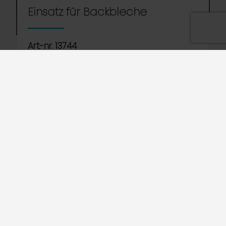
Einsatz für Backbleche
Art.-nr. 13744
Einsatz für bis zu 8 Backbleche mit 600 x 400 mm,
max. 20 mm Rand.