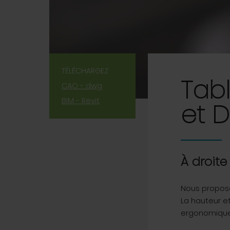
TÉLÉCHARGEZ
Tabl
CAO - dwg
BIM - Revit
et 
À droit
Nous proposo
La hauteur et
ergonomique.