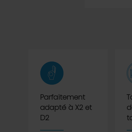
Parfaitement
T
adapté à X2 et
d
D2
t