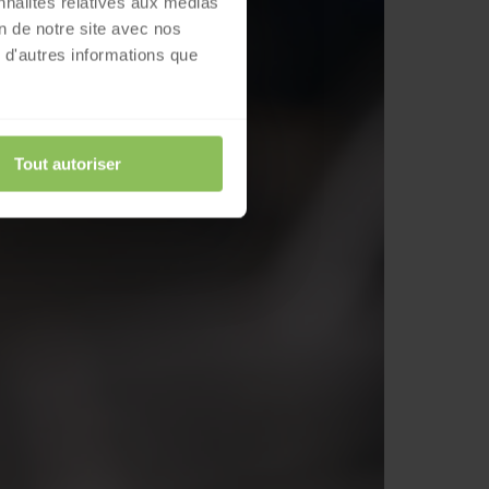
nnalités relatives aux médias
on de notre site avec nos
 d'autres informations que
Tout autoriser