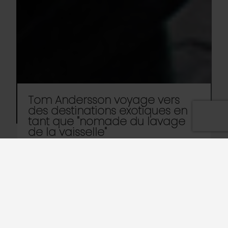
Tom Andersson voyage vers
des destinations exotiques en
tant que "nomade du lavage
de la vaisselle"
Vous avez déjà rêvé de vous libérer de la routine
et de la vie quotidienne, mais vous restez bloqué
sur de petits détails insignifiants tels que la
façon de gagner votre vie ?
Ne craignez plus rien. Laissez-vous plutôt inspirer