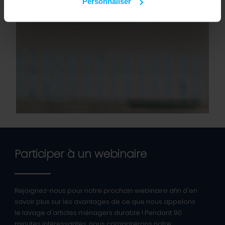
Personnaliser
Participer à un webinaire
Rejoignez-nous pour notre prochain webinaire afin d'en
savoir plus sur les avantages de ce que nous appelons
le lavage d'articles ménagers durable ! Pendant 90
minutes intéressantes, nous comparerons notre