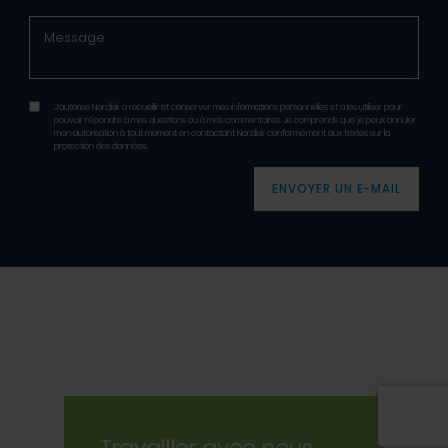
J’autorise Nor:disk à recueillir et conserver mes informations personnelles et à les utiliser pour
pouvoir répondre à mes questions ou à mes commentaires. Je comprends que je peux annuler
mon autorisation à tout moment en contactant Nor:disk conformément aux textes sur la
protection des données.
ENVOYER UN E-MAIL