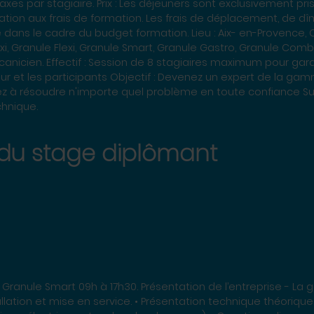
taxes par stagiaire. Prix : Les déjeuners sont exclusivement pr
pation aux frais de formation. Les frais de déplacement, de d
 dans le cadre du budget formation. Lieu : Aix- en-Provence,
nule Flexi, Granule Smart, Granule Gastro, Granule Combi Public : Technicien S
m pour garantir une bonne
eur et les participants Objectif : Devenez un expert de la 
ésoudre n'importe quel problème en toute confiance Support pédagogique :
chnique.
u stage diplômant
& Granule Smart 09h à 17h30. Présentation de l’entreprise - La
allation et mise en service. • Présentation technique théorique