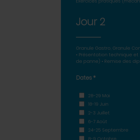
Exercices pratiques (mécani
Jour 2
Granule Gastro, Granule Combi, D1/D2 & X2 Master 09h à 17h30. Cap
• Présentation technique et
de panne) • Remise des dip
Dates
*
28-29 Mai
18-19 Juin
2-3 Juillet
6-7 Août
24-25 Septembre
8-9 Octobre