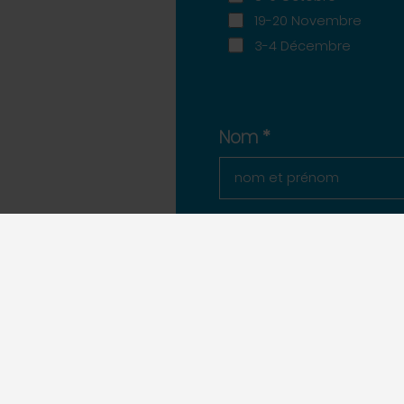
19-20 Novembre
3-4 Décembre
Nom
*
Rôle / Poste / Titre
*
Entreprise
*