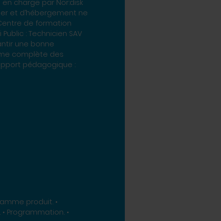
is en charge par Nor:disk
îner et d’hébergement ne
 Centre de formation
AV
gamme complète des
 gamme produit. •
. • Programmation. •