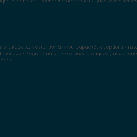
que, électrique et recherche de panne). • Questions diverses
acités et options • Installation et mise en service
 théorique • Programmation • Exercices pratiques (mécanique,
lômes.