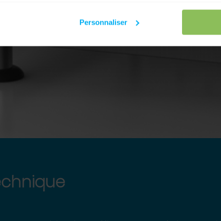
Personnaliser
echnique