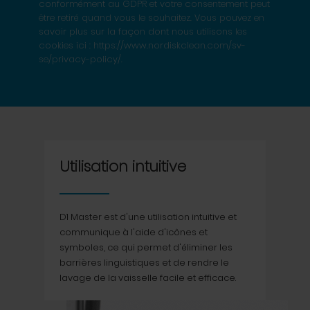
conformément au GDPR et votre consentement peut
être retiré quand vous le souhaitez. Vous pouvez en
savoir plus sur la façon dont nous utilisons les
cookies ici : https://www.nordiskclean.com/sv-
se/privacy-policy/.
Utilisation intuitive
D1 Master est d'une utilisation intuitive et
communique à l'aide d'icônes et
symboles, ce qui permet d'éliminer les
barrières linguistiques et de rendre le
lavage de la vaisselle facile et efficace.