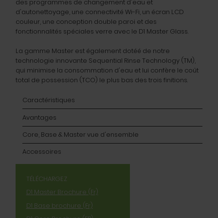
des programmes de changement d'eau et
d'autonettoyage, une connectivité Wi-Fi, un écran LCD
couleur, une conception double paroi et des
fonctionnalités spéciales verre avec le D1 Master Glass.
La gamme Master est également dotéé de notre
technologie innovante Sequential Rinse Technology (TM),
qui minimise la consommation d'eau et lui confère le coût
total de possession (TCO) le plus bas des trois finitions.
Caractéristiques
Avantages
Core, Base & Master vue d'ensemble
Accessoires
TÉLÉCHARGEZ
D1 Master Brochure (Fr)
D1 Base brochure (Fr)