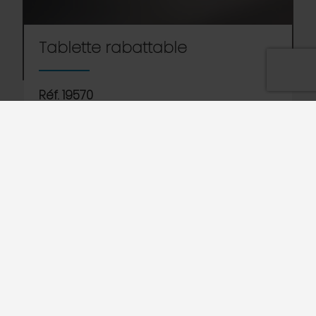
Tablette rabattable
Réf. 19570
Installez une ou plusieurs tablettes à l’avant ou de
chaque côté du Lave Batterie pour créer un
processus plus flexible dans la salle de plonge.