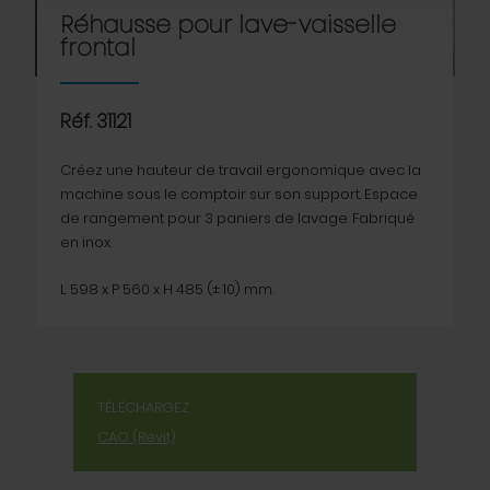
Réhausse pour lave-vaisselle
frontal
Réf. 31121
Créez une hauteur de travail ergonomique avec la
machine sous le comptoir sur son support. Espace
de rangement pour 3 paniers de lavage. Fabriqué
en inox.
L 598 x P 560 x H 485 (± 10) mm.
TÉLÉCHARGEZ
CAO (Revit)