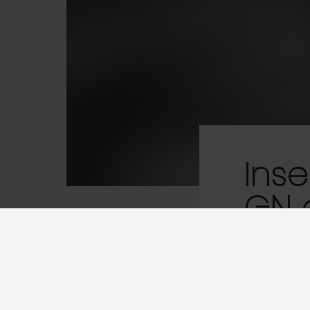
Inse
GN 
: Réf. 13
Support rétr