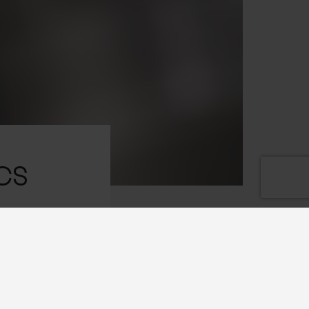
cs
s.