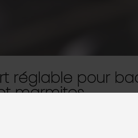
rt réglable pour ba
et marmites
463
actable et redimensionnable pour les bacs GN ou les marmite