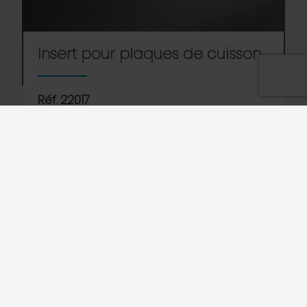
Insert pour plaques de cuisson
Réf. 22017
Accueille jusqu’à 8 plaques de 600 x 400 mm avec
bord 20 mm max. À placer au fond de la multi-
cassette.