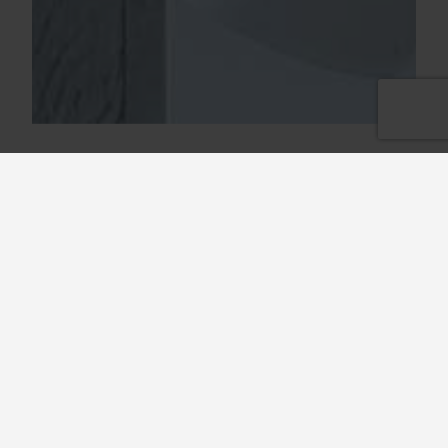
Login
Connectez-vous à notre portail de conception ou de
service, ou inscrivez-vous pour créer un compte. Pour
réinitialiser votre mot de passe, veuillez envoyer un e-
mail à : marketing@nordiskclean.com
»
Connectez-vous au compte
»
Créer un nouveau compte