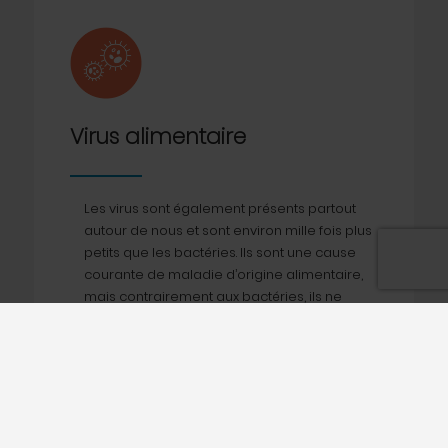
Virus alimentaire
Les virus sont également présents partout
autour de nous et sont environ mille fois plus
petits que les bactéries. Ils sont une cause
courante de maladie d’origine alimentaire,
mais contrairement aux bactéries, ils ne
peuvent pas se reproduire. Un virus attend
d’être ingéré et ne se reproduit qu’après
avoir atteint des cellules vivantes - par
exemple, une cellule intestinale.
La cause la plus courante de la